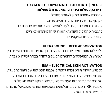
OXYGENEO
–
OXYGENATE | EXFOLIATE | INFUSE
ידית הקפסולות היחידה המאפשרת 3 פעולות:
• הגברת אספקת חמצן לאזור המטופל.
• קילוף עדין של העור להסרת תאים מתים.
• החדרת חומרים פעילים לעור לטיפול במצבי עור שונים ומגוונים.
כתוצאה מהטיפול העור נראה ומרגיש חלק יותר ומלא חיים.
התוצאה מידית ואפקטיבית.
ULTRASOUND
–
DEEP ABSORVATION
גלי אולטרסאונד מייצרים ויברציה מהירה, כך שנוצרים מרווחים זעירים בין
תאי העור, המאפשרים לחומרים הפעילים לחדור בצורה יעילה ומוגברת.
ESA
–
ELECTRICAL SKIN ACTIVATION
טכנולוגיה ייחודית המיועדת לטפל בשכבות העמוקות של העור להפעלת
מנגנוני ריפוי טבעיים והחייאת תאי עור רדומים. הטכנולוגיה הראשונה
שמגבירה את אלסטיות העור באמצעות שילוב בין פולסים חשמליים
ואנרגיית RF, המגרה פיברובלסטים באמצעות הפרשי פוטנציאל שנוצרים
כתוצאה מזרם חשמלי.