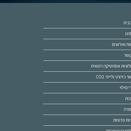
בית
ינו
ת ואירועים
קשר
לוגיות אסתטיקה רפואית
כירורגי ולייזר CO2
 מילוי
ות
ודה
יות פרטיות
לים רגנרטיביים