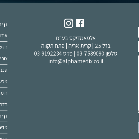
דף ה
אודות
אלפאמדיקס בע"מ
בזל 25 | קרית אריה | פתח תקווה
חדשו
טלפון
03-7589090
| פקס 03-9192234
צור 
info@alphamedix.co.il
טכנו
מכשור 
חומרי
הדרכ
דף ת
מדינ
טיפו