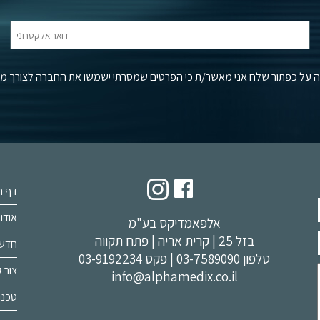
 על כפתור שלח אני מאשר/ת כי הפרטים שמסרתי ישמשו את החברה לצורך מענה
דף ה
אודות
אלפאמדיקס בע"מ
בזל 25 | קרית אריה | פתח תקווה
חדשו
טלפון
03-7589090
| פקס 03-9192234
צור 
info@alphamedix.co.il
טכנו