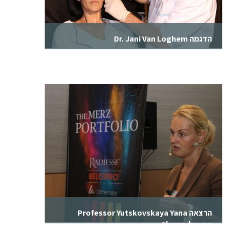
הדגמה Dr. Jani Van Loghem
אירוע ערב ייחודי עם גורו ההזרקות Dr. Jani Van
Loghem. במהלך הערב הדגים שימוש במוצרי רדיאס
ובלוטרו. בין האינדיקציות המתקדמות שהוצגו שימוש
ברדיאס למילוי המצח, קו לסת והרכות. שימוש
בבלוטרו לשקעים מתחת לעיניים ולחיים.
הרצאה Professor Yutskovskaya Yana
Alexandrovna