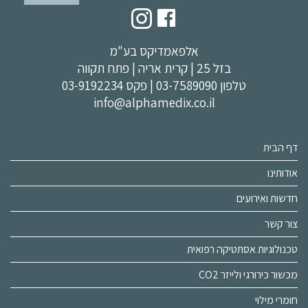
אלפאמדיקס בע"מ
בזל 25 | קרית אריה | פתח תקווה
טלפון
03-7589090
| פקס 03-9192234
info@alphamedix.co.il
דף הבית
אודותינו
חדשות ואירועים
צור קשר
טכנולוגיות אסתטיקה רפואית
מכשור כירורגי ולייזר CO2
חומרי מילוי