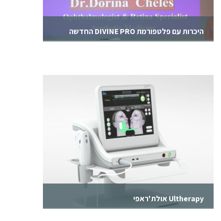
היכרות עם פלטפורמת DIVINE PRO החדשה
היכרות עם פלטפורמת DIVINE PRO - הרצאה ד"ר
דורינה קלש, מומחית ברפואת עיניים
Ultherapy אולת'ראפי
כיצד עובדת טכנולוגית אולת'ראפי